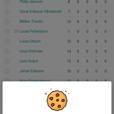
Philip Jansson
8
0
0
0
0
Oscar Eriksson Gårdebratt
7
0
0
0
0
Melker Thorén
16
0
0
0
0
29
Lucas Pettersson
1
0
0
0
0
Lucas Olsson
15
0
0
0
0
Linus Rohman
14
0
0
0
0
Leon Svärd
15
0
0
0
0
Johan Eriksson
16
0
0
0
0
Hugo Emanuelsson
12
0
0
0
0
Hampus Wik
15
0
0
0
0
Fabian Halldén
3
0
0
0
0
Eric Olsson
13
0
0
0
0