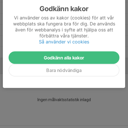
Godkänn kakor
Eddie Brodin
10
0
0
0
0
Vi använder oss av kakor (cookies) för att vår
Colin Andersson
16
0
0
0
0
webbplats ska fungera bra för dig. De används
även för webbanalys i syfte att hjälpa oss att
Charlie Sjöberg
9
0
0
0
0
förbättra våra tjänster.
Alexander Andersson Hamnér
Så använder vi cookies
6
0
0
0
0
Adam Bertilsson
16
0
0
0
0
Godkänn alla kakor
MÅLVAKTER
Bara nödvändiga
Ingen målvaktsstatistik inlagd