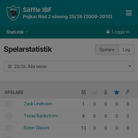
Säffle IBF
Pojkar Röd 2 säsong 25/26 (2009-2010)
Logga in
Statistik
Spelarstatistik
Spelare
Lag
25/26, Alla serier
SPELARE
Zack Lindholm
1
0
0
0
0
Texas Bäckström
8
0
0
0
0
Robin Olsson
13
0
0
0
0