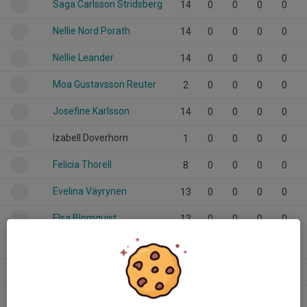
Saga Carlsson Stridsberg
14
0
0
0
0
Nellie Nord Porath
14
0
0
0
0
Nellie Leander
14
0
0
0
0
Moa Gustavsson Reuter
2
0
0
0
0
Josefine Karlsson
14
0
0
0
0
Izabell Doverhorn
1
0
0
0
0
Felicia Thorell
8
0
0
0
0
Evelina Väyrynen
13
0
0
0
0
Elsa Blomquist
13
0
0
0
0
Ebba Knutsson
13
0
0
0
0
Clara Östlundh
7
0
0
0
0
Alva Cederholm
14
0
0
0
0