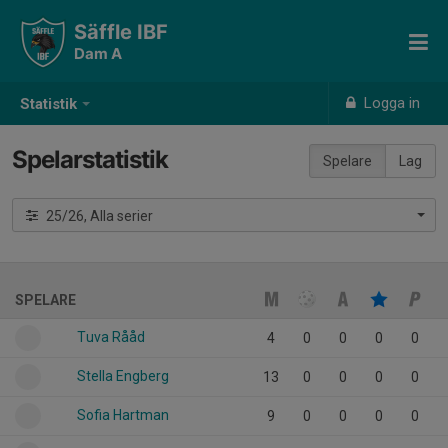
Säffle IBF
Dam A
Logga in
Statistik
Spelarstatistik
Spelare
Lag
25/26, Alla serier
SPELARE
Tuva Rååd
4
0
0
0
0
Stella Engberg
13
0
0
0
0
Sofia Hartman
9
0
0
0
0