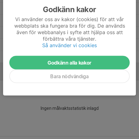
Godkänn kakor
Alva Broström Grylin
14
0
0
0
0
Vi använder oss av kakor (cookies) för att vår
Alma Eldh Gustavsson
14
0
0
0
0
webbplats ska fungera bra för dig. De används
även för webbanalys i syfte att hjälpa oss att
Alicia Krés Johansson
11
0
0
0
0
förbättra våra tjänster.
Alice Jansson
Så använder vi cookies
10
0
0
0
0
Adina Jansson
12
0
0
0
0
Godkänn alla kakor
MÅLVAKTER
Bara nödvändiga
Ingen målvaktsstatistik inlagd