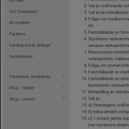
Kontakt
Val av ordförande oc
Om föreningen
Val av protokolljuste
Fråga om medlemmarna 
Bli medlem
tid.
Fastställande av före
Partners
Styrelsens verksamhe
Värdegrund & riktlinjer
senaste verksamhets
Revisorernas berättel
Instruktioner
verksamhets-/räkens
Fråga om ansvarsfrihe
Fastställande av me
Värmlands Innebandy
Fastställande av ver
kommande verksamhe
Shop - kläder
Behandling av styrels
Val av
Shop - merch
a) föreningens ordföra
b) halva antalet övrig
c) 1 revisor jämte supp
inte styrelsens ledam