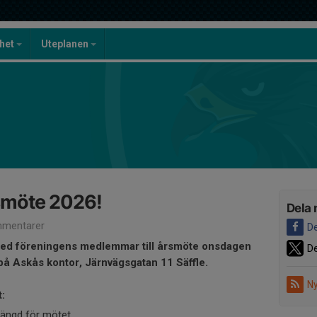
mhet
Uteplanen
årsmöte 2026!
Dela 
mentarer
De
rmed föreningens medlemmar till årsmöte onsdagen
De
å Askås kontor, Järnvägsgatan 11 Säffle.
Ny
:
längd för mötet.