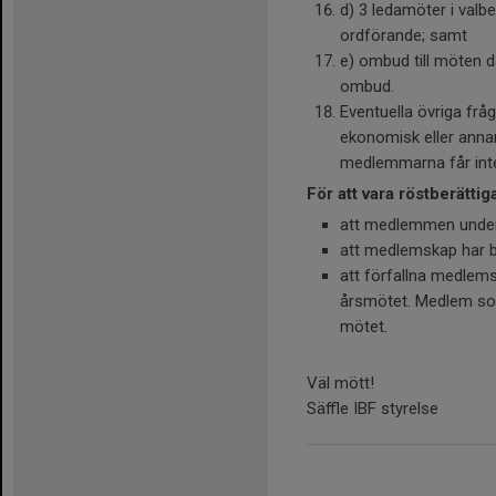
d) 3 ledamöter i valber
ordförande; samt
e) ombud till möten d
ombud.
Eventuella övriga frå
ekonomisk eller anna
medlemmarna får inte 
För att vara röstberätti
att medlemmen under 
att medlemskap har b
att förfallna medlems
årsmötet. Medlem som 
mötet.
Väl mött!
Säffle IBF styrelse