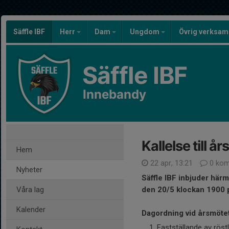
Säffle IBF
Herr
Dam
Ungdom
Övrig verksa
Säffle IBF
Innebandy
Kallelse till 
Hem
22 apr, 13:21
0 kom
Nyheter
Säffle IBF inbjuder hä
Våra lag
den 20/5 klockan 1900 p
Kalender
Dagordning vid årsmötet
Fastställande av röst