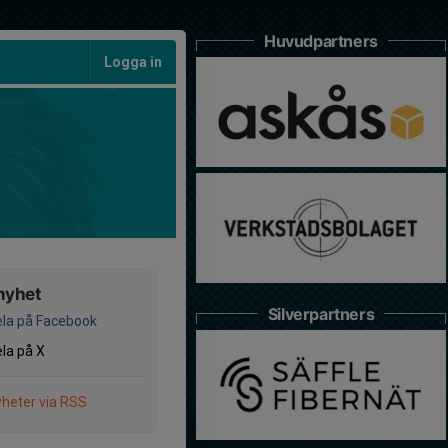
Huvudpartners
Logga in
nyhet
Silverpartners
la på Facebook
la på X
heter via RSS