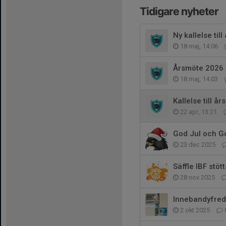
Tidigare nyheter
Ny kallelse til
18 maj, 14:06
Årsmöte 2026 f
18 maj, 14:03
Kallelse till å
22 apr, 13:21
God Jul och Go
23 dec 2025
Säffle IBF stö
28 nov 2025
Innebandyfred
2 okt 2025