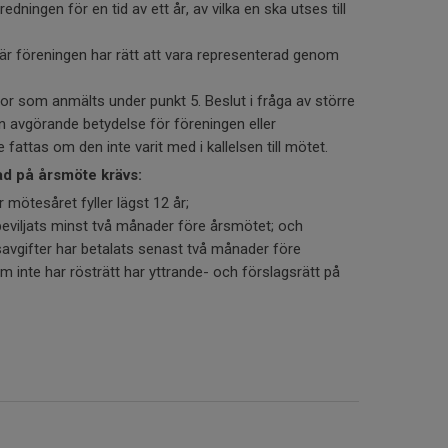
edningen för en tid av ett år, av vilka en ska utses till
är föreningen har rätt att vara representerad genom
gor som anmälts under punkt 5. Beslut i fråga av större
n avgörande betydelse för föreningen eller
fattas om den inte varit med i kallelsen till mötet.
gad på årsmöte krävs:
mötesåret fyller lägst 12 år;
eviljats minst två månader före årsmötet; och
avgifter har betalats senast två månader före
inte har rösträtt har yttrande- och förslagsrätt på