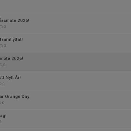
l årsmöte 2026!
0
ramflyttat!
0
rsmöte 2026!
0
tt Nytt År!
0
ttar Orange Day
0
ag!
0