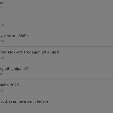
er
1
0
 startar i Säffle
0
vår Kick-off fredagen 29 augusti
0
g att hjälpa till?
0
rsmöte 2025
0
 röd, svart nivå samt ledare
0