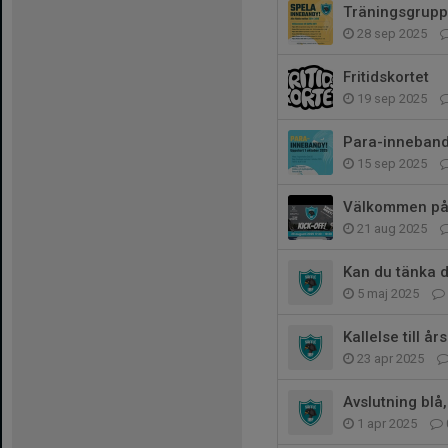
Träningsgrupp
28 sep 2025
Fritidskortet
19 sep 2025
Para-innebandy
15 sep 2025
Välkommen på 
21 aug 2025
Kan du tänka di
5 maj 2025
Kallelse till å
23 apr 2025
Avslutning blå,
1 apr 2025