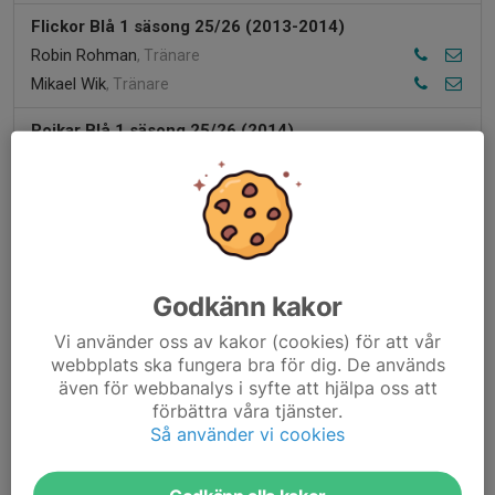
Flickor Blå 1 säsong 25/26 (2013-2014)
Robin Rohman
, Tränare
Mikael Wik
, Tränare
Pojkar Blå 1 säsong 25/26 (2014)
Jonas Askås
, Lagledare
Jimmy Nilsson
, Lagledare
Pojkar Blå 3 säsong 25/26 (2015-2016)
Marcus Nilsson
, Lagledare
Godkänn kakor
Innebandykul säsong 25/26 (2018-2019)
Jimmy Nilsson
, Ledare
Vi använder oss av kakor (cookies) för att vår
webbplats ska fungera bra för dig. De används
Flickor Blå 3 säsong 25/26 (2015-2016)
även för webbanalys i syfte att hjälpa oss att
förbättra våra tjänster.
Lovisa Berglund
, Ledare
Så använder vi cookies
Grön Poolspel Nybörjare säsong 25/26 (2017)
Kontaktperson saknas