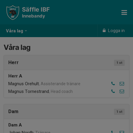
Säffle IBF
Innebandy
Logga in
Våra lag
Våra lag
Herr
1 st
Herr A
Magnus Orehult
, Assisterande tränare
Magnus Tornestrand
, Head coach
Dam
1 st
Dam A
Johan Nordh
, Tränare