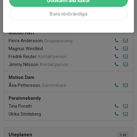
Godkänn alla kakor
Bara nödvändiga
Övrig verksamhet
3 st
Motion Herr
Perra Andersson
, Gruppansvarig
Magnus Westlind
Fredrik Reuter
, Kontaktperson
Jimmy Nilsson
, Kontaktperson
Motion Dam
Åsa Pettersson
, Samordnare
Parainnebandy
Tina Porath
Ulrika Stridsberg
Uteplanen
1 st