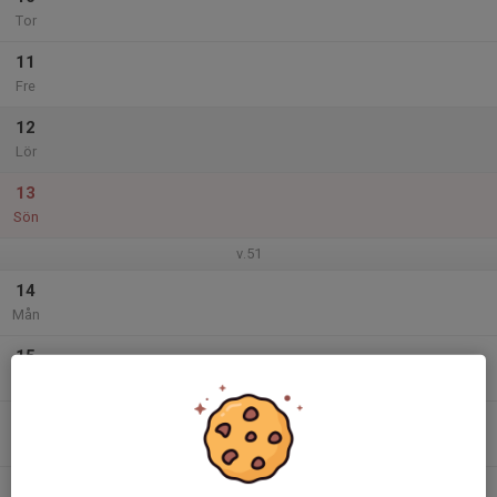
Tor
11
Fre
12
Lör
13
Sön
v.51
14
Mån
15
Tis
16
Ons
17