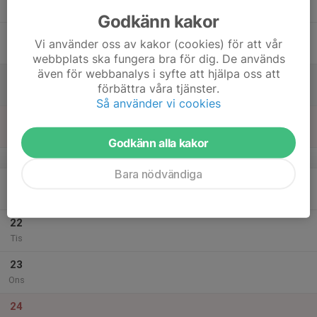
Tor
Godkänn kakor
18
Vi använder oss av kakor (cookies) för att vår
Fre
webbplats ska fungera bra för dig. De används
även för webbanalys i syfte att hjälpa oss att
19
förbättra våra tjänster.
Lör
Så använder vi cookies
20
Sön
Godkänn alla kakor
v.52
Bara nödvändiga
21
Mån
22
Tis
23
Ons
24