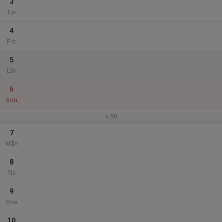
3
Tor
4
Fre
5
Lör
6
Sön
v.50
7
Mån
8
Tis
9
Ons
10