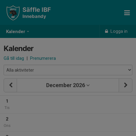
Säffle IBF
Innebandy
Logga in
Kalender
Kalender
Gå till idag
|
Prenumerera
December 2026
1
Tis
2
Ons